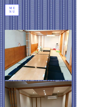
ME
NU