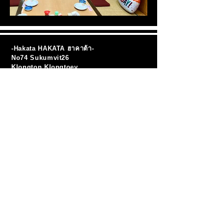
-Hakata HAKATA ฮาคาต้า-
No74 Sukumvit26
Klongton Klongtoey
Bangkok 10110 Thailand
02-258-8351
02-259-9154
091-752-8457
영업시간
・런치 11:00-14:00
배달 마지막 주문 13:30
・디너 17:00-22:00
배달 마지막 주문 21:30
정기 휴일 (
첫째, 세 번째 목요일
)
★정기 휴일이 전날의
수요일
로
변경
되는 경우가 있습니다.
◎이번 달의 정기 휴일은 톱 화면을 봐주세요.
★정기 휴일에도 스마트폰・LINE에는
연락하실 수 있습니다.