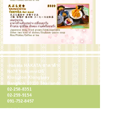
-Hakata HAKATA ฮาคาต้า-
No74 Sukumvit26
Klongton Klongtoey
Bangkok 10110 Thailand
02-258-8351
02-259-9154
091-752-8457
영업시간
・런치 11:00-14:00
배달 마지막 주문 13:30
・디너 17:00-22:00
배달 마지막 주문 21:30
정기 휴일 (
첫째, 세 번째 목요일
)