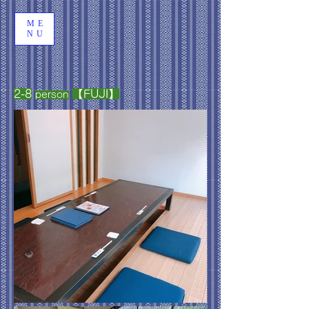
ME
NU
2-8
【FUJI】
person