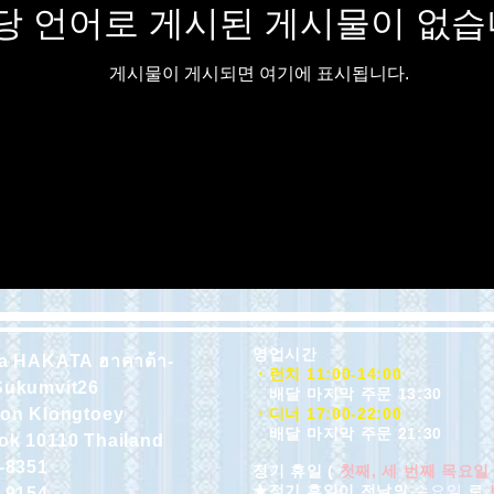
당 언어로 게시된 게시물이 없습
게시물이 게시되면 여기에 표시됩니다.
영업시간
a HAKATA ฮาคาต้า-
・런치 11:00-14:00
Sukumvit26
배달 마지막 주문 13:30
ton Klongtoey
・디너 17:00-22:00
배달 마지막 주문 21:30
k 10110 Thailand
-8351
정기 휴일 (
첫째, 세 번째 목요일
★정기 휴일이 전날의
수요일
로
-9154