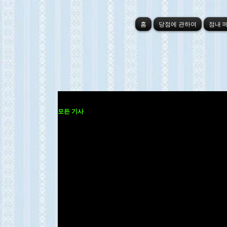
홈
당점에 관하여
점내 
모든 기사