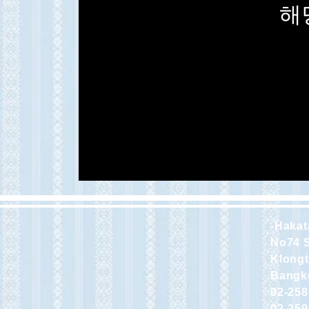
해
-Hakat
No74 
Klong
Bangko
02-258
02-259